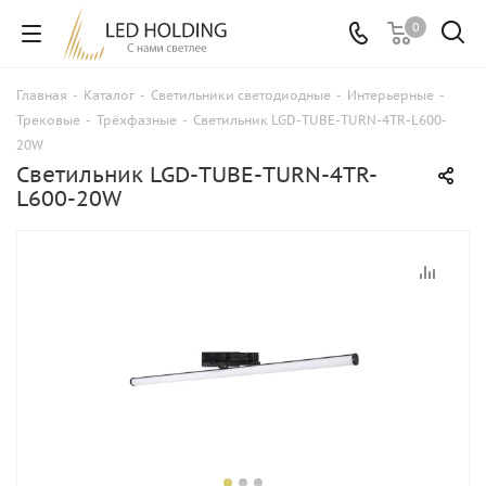
0
Главная
-
Каталог
-
Светильники светодиодные
-
Интерьерные
-
Трековые
-
Трёхфазные
-
Светильник LGD-TUBE-TURN-4TR-L600-
20W
Светильник LGD-TUBE-TURN-4TR-
L600-20W